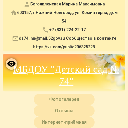
Богоявленская Марина Максимовна
603157, г.Нижний Новгород, ул. Коминтерна, дом
54
+7 (831) 224-22-17
ds74_nn@mail.52gov.ru Сообщество в контакте
https://vk.com/public206325228
МБДОУ "Детский сад №
74"
Фотогалерея
Отзывы
Интернет-приёмная