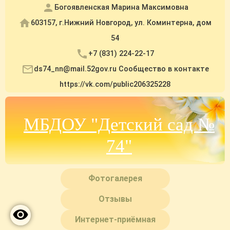
Богоявленская Марина Максимовна
603157, г.Нижний Новгород, ул. Коминтерна, дом
54
+7 (831) 224-22-17
ds74_nn@mail.52gov.ru Сообщество в контакте
https://vk.com/public206325228
МБДОУ "Детский сад №
74"
Фотогалерея
Отзывы
Интернет-приёмная